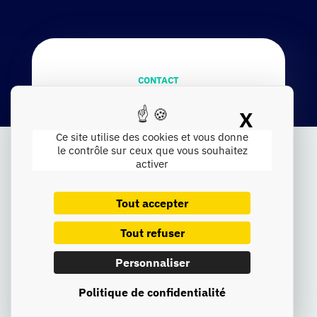
CONTACT
Ça commence par
une conversation
X
Masque
Ce site utilise des cookies et vous donne
le contrôle sur ceux que vous souhaitez
Pas
de
formulaire
à
rallonge,
pas
de
blabla.
activer
Écrivez-
nous,
appelez-
nous :
on
sera
ravis
d’échanger
sur
vos
ambitions,
vos
défis
et
vos
projets.
Que
vous
ayez
une
idée
précise
Tout accepter
ou
juste
l’envie
de
faire
bouger
les
choses,
la
conversation
commence
ici.
Tout refuser
Personnaliser
Prendre contact
Politique de confidentialité