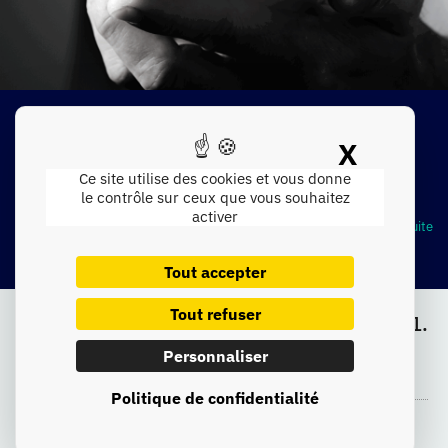
LinkedIn pour l’industrie : utile, vraiment ?
X
Tout le monde vous le répète… Les réseaux sociaux sont devenus
Masque
Ce site utilise des cookies et vous donne
indispensables pour communiquer avec vos prospects et
le contrôle sur ceux que vous souhaitez
activer
Lire la suite
Tout accepter
Tout refuser
01 89 20 61 51.
Plan du site
Personnaliser
Politique de confidentialité