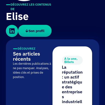
DÉCOUVREZ LES CONTENUS
DE
Elise
Son profil
DÉCOUVREZ
Ses articles
récents
A la une
,
Billets
Les dernières publications à
La
ne pas manquer. Analyses,
T
réputation
idées clés et prises de
g
: un actif
position.
c
stratégiqu
n
e des
t
entreprise
f
s
s
industriell
d