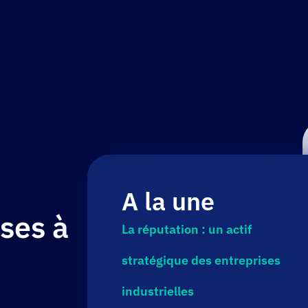
Vous + nous ?
Références
Insights
A la une
oses à
La réputation : un actif
stratégique des entreprises
industrielles