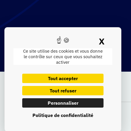
X
Masque
Ce site utilise des cookies et vous donne
le contrôle sur ceux que vous souhaitez
activer
There are no posts on the list.
Tout accepter
Tout refuser
Personnaliser
Politique de confidentialité
Mentions légales
​ – © 2025 All rights Reserved