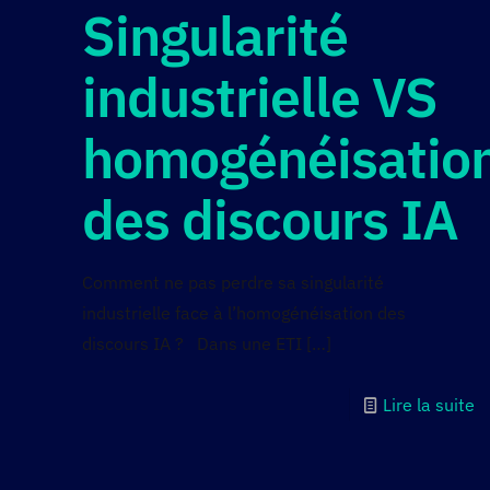
Singularité
industrielle VS
homogénéisatio
des discours IA
Comment ne pas perdre sa singularité
industrielle face à l’homogénéisation des
discours IA ? Dans une ETI
[…]
Lire la suite