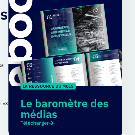
ls
se
e
LA RESSOURCE DU MOIS
Le baromètre des
= »3
médias
Télécharger