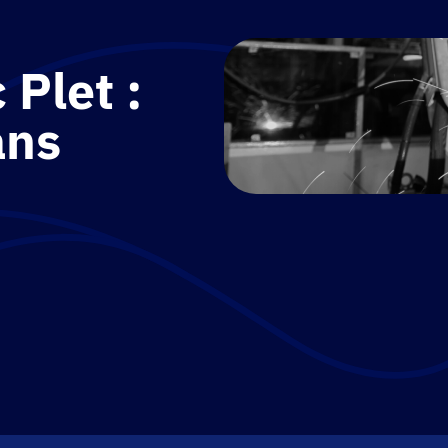
 Plet :
ans