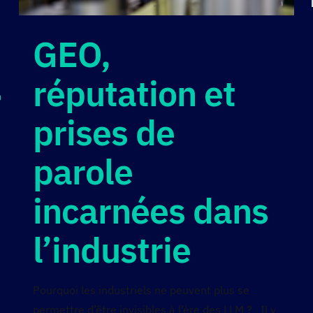
GEO,
réputation et
n
prises de
parole
incarnées dans
l’industrie
Pourquoi les industriels ne peuvent plus se
permettre d’être invisibles à l’ère des LLM ? Il y