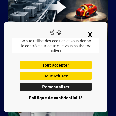
X
Masque
Ce site utilise des cookies et vous donne
le contrôle sur ceux que vous souhaitez
Singularité industrielle VS
activer
homogénéisation des
Tout accepter
discours IA
Tout refuser
Comment ne pas perdre sa singularité industrielle face à
l’homogénéisation des discours IA ? Dans une ETI
[…]
Personnaliser
Politique de confidentialité
Lire la suite