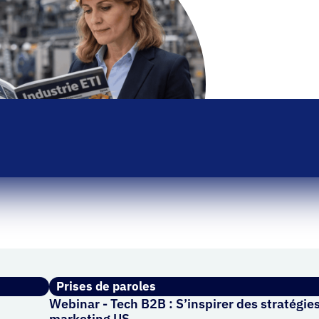
Prises de paroles
Webinar - Tech B2B : S’inspirer des stratégie
marketing US