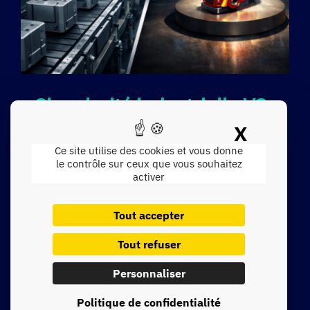
Singularité industrielle VS
homogénéisation des
X
Masque
discours IA
Ce site utilise des cookies et vous donne
le contrôle sur ceux que vous souhaitez
activer
Comment ne pas perdre sa singularité industrielle face à
l’homogénéisation des discours IA ? Dans une ETI
[…]
Tout accepter
Lire la suite
Tout refuser
Personnaliser
Politique de confidentialité