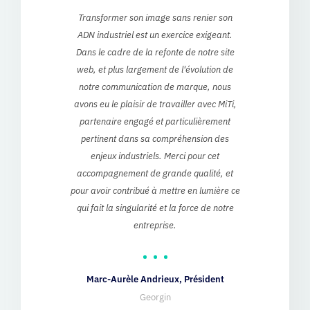
ur
Transformer son image sans renier son
we
ADN industriel est un exercice exigeant.
loo
e
Dans le cadre de la refonte de notre site
rt
web, et plus largement de l'évolution de
notre communication de marque, nous
dem
ss-
avons eu le plaisir de travailler avec MiTi,
w
and
partenaire engagé et particulièrement
e
eb
pertinent dans sa compréhension des
at
enjeux industriels. Merci pour cet
a
accompagnement de grande qualité, et
ke
pour avoir contribué à mettre en lumière ce
t
qui fait la singularité et la force de notre
ab
entreprise.
sup
d
Marc-Aurèle Andrieux, Président
Georgin