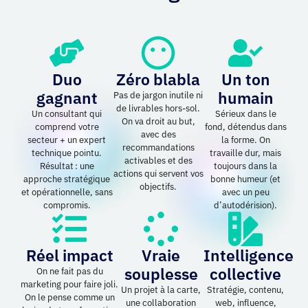
Duo
Zéro blabla
Un ton
gagnant
humain
Pas de jargon inutile ni
de livrables hors-sol.
Un consultant qui
Sérieux dans le
On va droit au but,
comprend votre
fond, détendus dans
avec des
secteur + un expert
la forme. On
recommandations
technique pointu.
travaille dur, mais
activables et des
Résultat : une
toujours dans la
actions qui servent vos
approche stratégique
bonne humeur (et
objectifs.
et opérationnelle, sans
avec un peu
compromis.
d’autodérision).
Réel impact
Vraie
Intelligence
souplesse
collective
On ne fait pas du
marketing pour faire joli.
Un projet à la carte,
Stratégie, contenu,
On le pense comme un
une collaboration
web, influence,