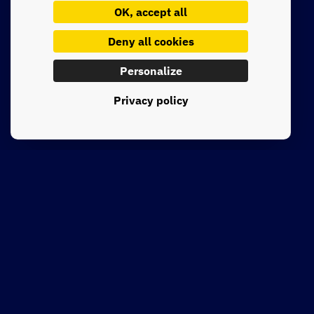
OK, accept all
Lire la suite
Deny all cookies
Personalize
Privacy policy
See all insights
CONTACT
It starts with a
conversation