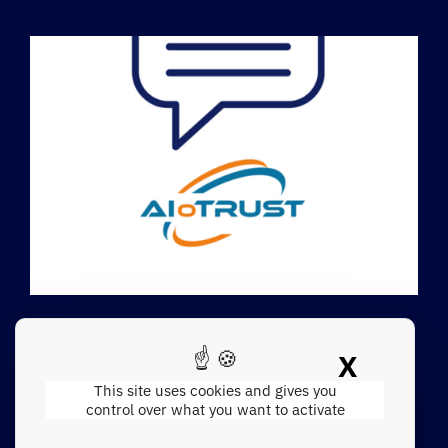
Témoignage : Une
X
compréhension technique
Hide c
This site uses cookies and gives you
fine au service d’une
control over what you want to activate
communication efficace