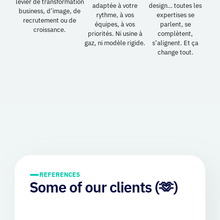
levier de transformation
adaptée à votre
design… toutes les
business, d’image, de
rythme, à vos
expertises se
recrutement ou de
équipes, à vos
parlent, se
croissance.
priorités. Ni usine à
complètent,
gaz, ni modèle rigide.
s’alignent. Et ça
change tout.
REFERENCES
Some of our clients (🫶)