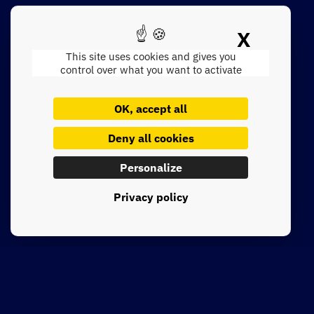
Social media and
X
Hide c
communities: two
This site uses cookies and gives you
control over what you want to activate
complementary pillars for
industrial marketing
OK, accept all
Let's be honest: French industry has not yet fully embraced
Deny all cookies
digital technology in its strategy for
[...]
Personalize
Lire la suite
Privacy policy